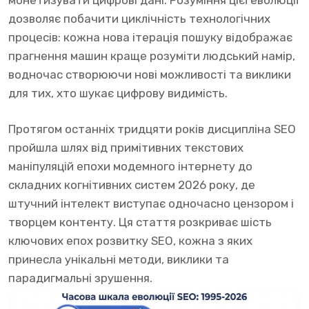
монетизувати цифрові дані. Розуміння цієї еволюції
дозволяє побачити циклічність технологічних
процесів: кожна нова ітерація пошуку відображає
прагнення машин краще розуміти людський намір,
водночас створюючи нові можливості та виклики
для тих, хто шукає цифрову видимість.
Протягом останніх тридцяти років дисципліна SEO
пройшла шлях від примітивних текстових
маніпуляцій епохи модемного інтернету до
складних когнітивних систем 2026 року, де
штучний інтелект виступає одночасно цензором і
творцем контенту. Ця стаття розкриває шість
ключових епох розвитку SEO, кожна з яких
принесла унікальні методи, виклики та
парадигмальні зрушення.