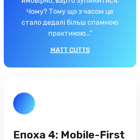
ймовірно, варто зупинитися.
Чому? Тому що з часом це
стало дедалі більш спамною
практикою..."
MATT CUTTS
Епоха 4: Mobile-First