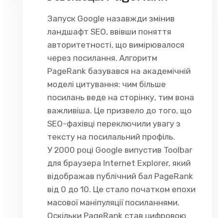
Запуск Google назавжди змінив
ландшафт SEO, ввівши поняття
авторитетності, що вимірювалося
через посилання. Алгоритм
PageRank базувався на академічній
моделі цитування: чим більше
посилань веде на сторінку, тим вона
важливіша. Це призвело до того, що
SEO-фахівці переключили увагу з
тексту на посилальний профіль.
У 2000 році Google випустив Toolbar
для браузера Internet Explorer, який
відображав публічний бал PageRank
від 0 до 10. Це стало початком епохи
масової маніпуляції посиланнями.
Оскільки PageRank став цифровою