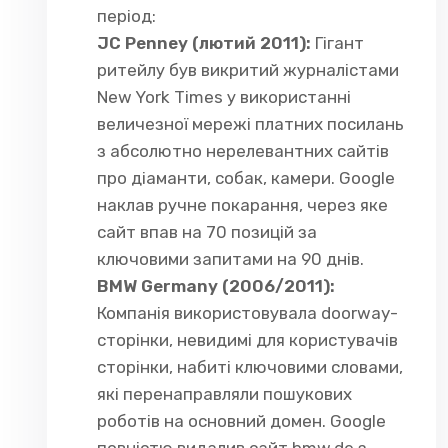
період:
JC Penney (лютий 2011):
Гігант
ритейлу був викритий журналістами
New York Times у використанні
величезної мережі платних посилань
з абсолютно нерелевантних сайтів
про діаманти, собак, камери. Google
наклав ручне покарання, через яке
сайт впав на 70 позицій за
ключовими запитами на 90 днів.
BMW Germany (2006/2011):
Компанія використовувала doorway-
сторінки, невидимі для користувачів
сторінки, набиті ключовими словами,
які перенаправляли пошукових
роботів на основний домен. Google
повністю видалив сайт bmw.de з