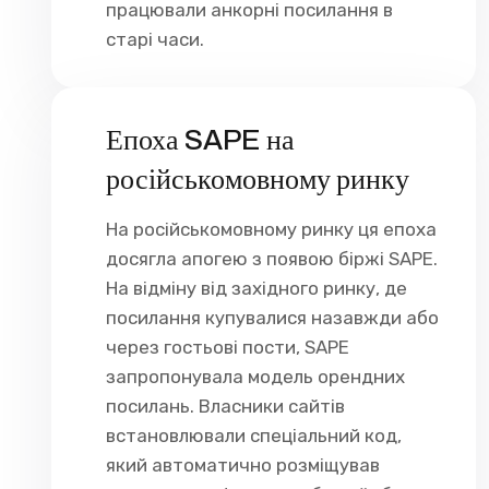
працювали анкорні посилання в
старі часи.
Епоха SAPE на
російськомовному ринку
На російськомовному ринку ця епоха
досягла апогею з появою біржі SAPE.
На відміну від західного ринку, де
посилання купувалися назавжди або
через гостьові пости, SAPE
запропонувала модель орендних
посилань. Власники сайтів
встановлювали спеціальний код,
який автоматично розміщував