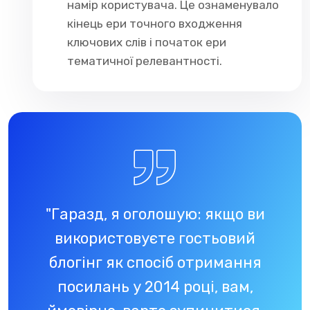
намір користувача. Це ознаменувало
кінець ери точного входження
ключових слів і початок ери
тематичної релевантності.
"Гаразд, я оголошую: якщо ви
використовуєте гостьовий
блогінг як спосіб отримання
посилань у 2014 році, вам,