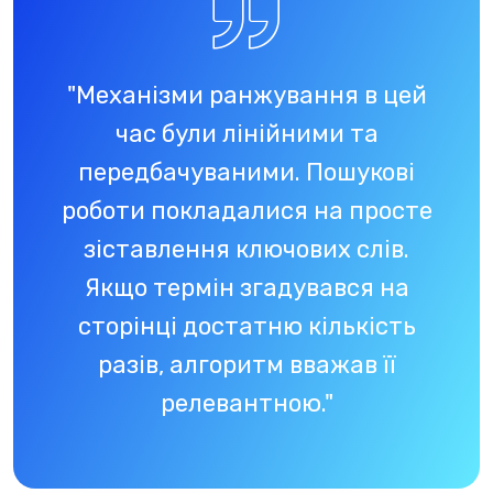
"Механізми ранжування в цей
час були лінійними та
передбачуваними. Пошукові
роботи покладалися на просте
зіставлення ключових слів.
Якщо термін згадувався на
сторінці достатню кількість
разів, алгоритм вважав її
релевантною."