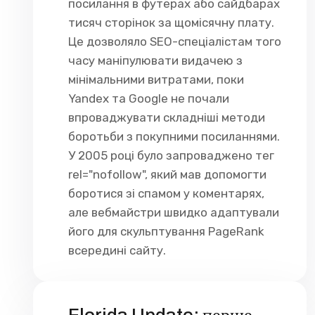
посилання в футерах або сайдбарах
тисяч сторінок за щомісячну плату.
Це дозволяло SEO-спеціалістам того
часу маніпулювати видачею з
мінімальними витратами, поки
Yandex та Google не почали
впроваджувати складніші методи
боротьби з покупними посиланнями.
У 2005 році було запроваджено тег
rel="nofollow", який мав допомогти
боротися зі спамом у коментарях,
але вебмайстри швидко адаптували
його для скульптування PageRank
всередині сайту.
Florida Update: перше